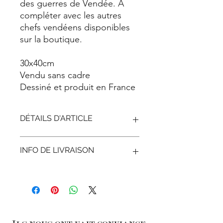
des guerres de Vendée. À
compléter avec les autres
chefs vendéens disponibles
sur la boutique.
30x40cm
Vendu sans cadre
Dessiné et produit en France
DÉTAILS D'ARTICLE
30x40cm
INFO DE LIVRAISON
Vendu sans cadre
Dessiné et produit en France sur du
papier texturé 100g
Livré dans un tube de protection en
platique pour garantir l'état parfait de
l'affiche à l'arrivée !