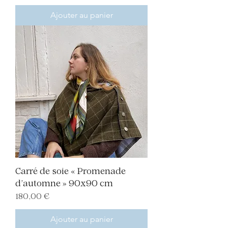
Ajouter au panier
Carré de soie « Promenade
d’automne » 90x90 cm
Prix
180,00 €
Ajouter au panier