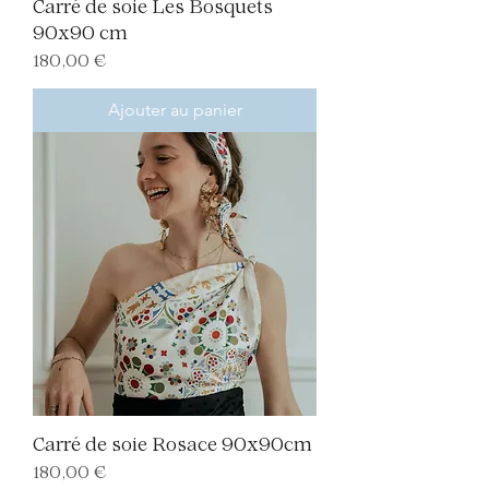
Carré de soie Les Bosquets
90x90 cm
Prix
180,00 €
Ajouter au panier
Carré de soie Rosace 90x90cm
Prix
180,00 €