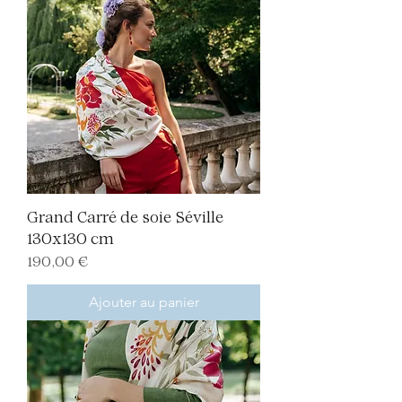
Grand Carré de soie Séville
130x130 cm
Prix
190,00 €
Ajouter au panier