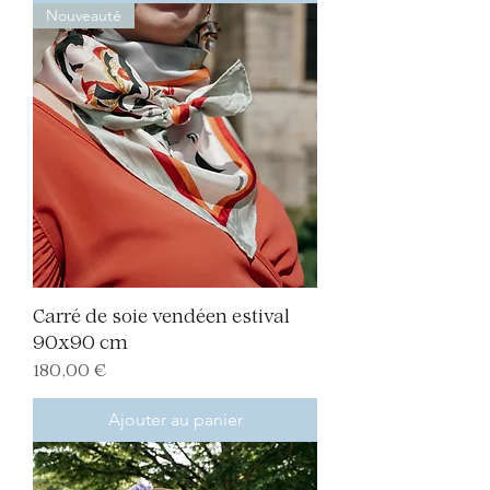
Nouveauté
Carré de soie vendéen estival
90x90 cm
Prix
180,00 €
Ajouter au panier