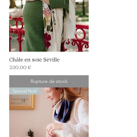
Châle en soie Séville
Prix
220,00 €
Rupture de stock
Spécial Noël