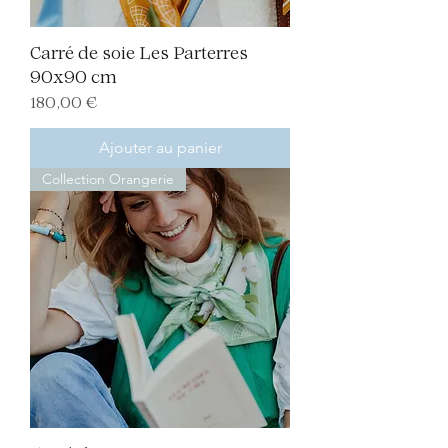
Carré de soie Les Parterres
90x90 cm
Prix
180,00 €
Ajouter au panier
Collection Orangerie