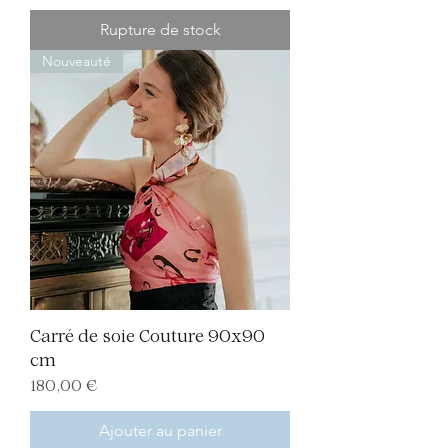
Rupture de stock
Nouveauté
Carré de soie Couture 90x90
cm
Prix
180,00 €
Ajouter au panier