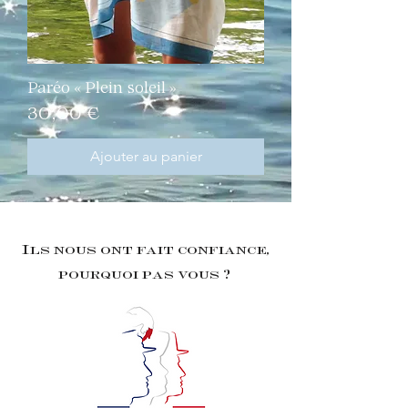
Paréo « Plein soleil »
Prix
30,00 €
Ajouter au panier
Ils nous ont fait confiance,
pourquoi pas vous ?