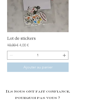
Lot de stickers
Prix original
Prix promotionnel
10,00 €
4,00 €
Ajouter au panier
Ils nous ont fait confiance,
pourquoi pas vous ?